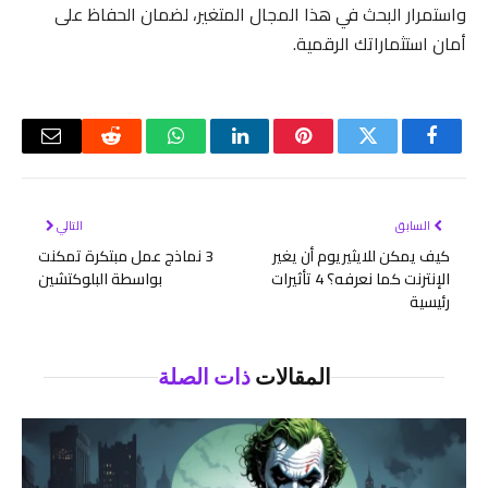
واستمرار البحث في هذا المجال المتغير، لضمان الحفاظ على
أمان استثماراتك الرقمية.
فيسبوك
تويتر
بينتيريست
لينكدإن
واتساب
رديت
البريد
الإلكتر
السابق
التالي
كيف يمكن للايثيريوم أن يغير
3 نماذج عمل مبتكرة تمكنت
الإنترنت كما نعرفه؟ 4 تأثيرات
بواسطة البلوكتشين
رئيسية
المقالات
ذات الصلة