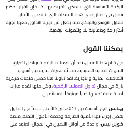
الركيزة الأساسية التي لا يمكن التفريط بها. لذا، فإن القرار الحكيم
يتمثل في اختيار إحدى هذه المنصات التي لا تضحي بالأمان
مقابل التوسع والابتكار، مما يجعل من تجربة التداول معها تجربة
أكثر راحة وطمأنينة لك ولأصولك الرقمية.
يمكننا القول
في ختام هذا المقال، نجد أن العملات الرقمية تواصل اختراق
القنوات المالية التقليدية، محدثة تغيرات جذرية في أسلوب
التعاملات المالية والتجارية. لقد تناولنا هنا خمس منصات مركزية
بارزة في مجال
تداول العملات الرقمية
، وكل منها تقدم ميزات
أمنية عالية تجعلها خياراً موثوقاً للمستثمرين.
بينانس
التي تأسست في 2017، تبرز كالأعلى حجماً في التداول
بفضل إجراءاتها الأمنية الصارمة وخدمة الأصول الآمنة. منصة
كوين بيس
، واحدة من أوائل اللاعبين في المجال، تعتمد على