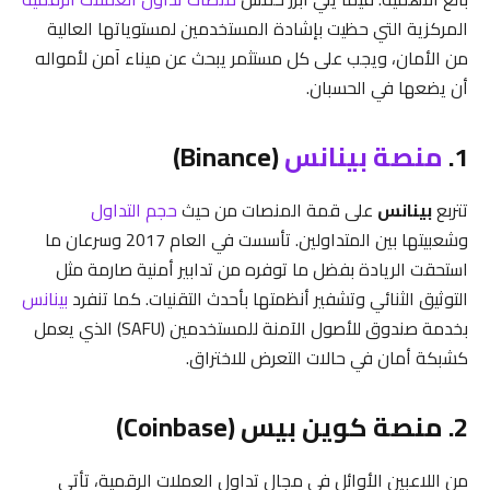
المركزية التي حظيت بإشادة المستخدمين لمستوياتها العالية
من الأمان، ويجب على كل مستثمر يبحث عن ميناء آمن لأمواله
أن يضعها في الحسبان.
1.
منصة بينانس
(Binance)
تتربع
بينانس
على قمة المنصات من حيث
حجم التداول
وشعبيتها بين المتداولين. تأسست في العام 2017 وسرعان ما
استحقت الريادة بفضل ما توفره من تدابير أمنية صارمة مثل
التوثيق الثنائي وتشفير أنظمتها بأحدث التقنيات. كما تنفرد
بينانس
بخدمة صندوق للأصول الآمنة للمستخدمين (SAFU) الذي يعمل
كشبكة أمان في حالات التعرض للاختراق.
2. منصة كوين بيس (Coinbase)
من اللاعبين الأوائل في مجال تداول العملات الرقمية، تأتي