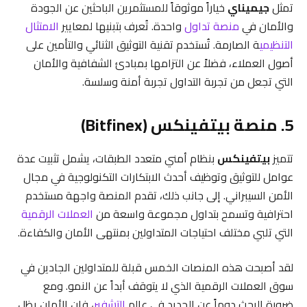
تمثل
جيميناي
خياراً موثوقاً للمستثمرين الباحثين عن الجودة
والأمان في
منصة تداول
واحدة. تُعرف بتبنيها لمعايير
الامتثال
التنظيمي
ة الصارمة. تُستخدم تقنية التوثيق الثنائي والتأمين على
أصول العملاء، فضلاً عن التزامها بمبادئ الشفافية والأمان
التي تجعل من تجربة التداول تجربة أمنة وسلسة.
5. منصة بيتفينكس (Bitfinex)
تتميز
بيتفينكس
بنظام أمني متعدد الطبقات، يشمل تثبيت عدة
عوامل للتوثيق وتوظيف أحدث الابتكارات التكنولوجية في مجال
الأمن السيبراني. إلى جانب ذلك، تقدم المنصة واجهة مستخدم
احترافية وتسمح بتداول مجموعة واسعة من
العملات الرقمية
التي تلبي مختلف احتياجات المتداولين بمنتهى الأمان والكفاءة.
لقد أصبحت هذه المنصات الخمس قبلة للمتداولين الجادين في
سوق العملات الرقمية الذي لا يتوقف أبداً عن النمو. ومع
ضرورة البحث دوماً عن الجديد في عالم
التشفير
، فإن الأمان يظل