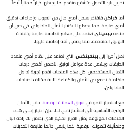
تخزين بارد للأصول وتشفير متقدم، ما يجعلها خياراً ممتازاً أيضاً.
أما
كراكن
فتفتخر بسجل أمني خالٍ من العيوب وإجراءات تدقيق
أمني صارمة، مما يجعلها الاختيار الأمثل للمتداولين. في حين أن
منصة
جيميناي
تعتمد على معايير تنظيمية صارمة وتقنيات
التوثيق المتقدمة، مما يضفي ثقة إضافية عليها.
نصل أخيراً إلى
بيتفينكس
، التي تعتمد على نظام أمني متعدد
الطبقات ويشمل عدة عوامل توثيق، لتضمن أقصى درجات
الأمان للمستخدمين. كل هذه المنصات تقدم تجربة تداول
متكاملة تجمع بين الأمان والكفاءة لتلبية مختلف احتياجات
المتداولين.
مع استمرار النمو في
سوق العملات الرقمية
، يبقى الأمان
الركيزة الأساسية لأي استثمار ناجح. لذا، فإن اختيار إحدى هذه
المنصات الموثوقة يمثل القرار الحكيم الذي يضمن لك راحة البال
وطمأنينة لأصولك الرقمية. كما ينبغي دائماً متابعة التحديثات