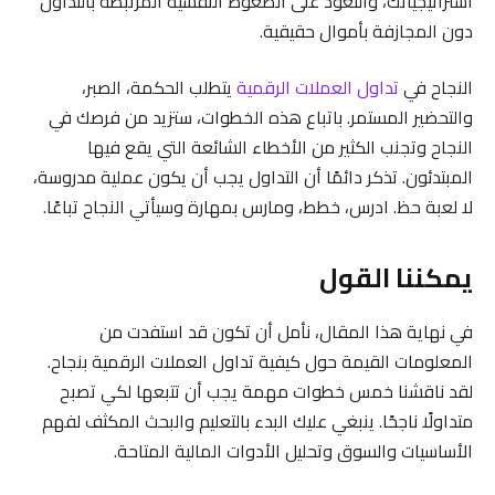
استراتيجياتك، والتعود على الضغوط النفسية المرتبطة بالتداول
دون المجازفة بأموال حقيقية.
النجاح في
تداول العملات الرقمية
يتطلب الحكمة، الصبر،
والتحضير المستمر. باتباع هذه الخطوات، ستزيد من فرصك في
النجاح وتجنب الكثير من الأخطاء الشائعة التي يقع فيها
المبتدئون. تذكر دائمًا أن التداول يجب أن يكون عملية مدروسة،
لا لعبة حظ. ادرس، خطط، ومارس بمهارة وسيأتي النجاح تباعًا.
يمكننا القول
في نهاية هذا المقال، نأمل أن تكون قد استفدت من
المعلومات القيمة حول كيفية تداول العملات الرقمية بنجاح.
لقد ناقشنا خمس خطوات مهمة يجب أن تتبعها لكي تصبح
متداولًا ناجحًا. ينبغي عليك البدء بالتعليم والبحث المكثف لفهم
الأساسيات والسوق وتحليل الأدوات المالية المتاحة.