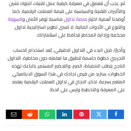
ثم، يجب أن تتعمق في معرفة كيفية عمل تقنيات البلوك تشين
والتأثيرات التقنية والسياسية على قيمة العملات الرقمية. كما
أوضحنا أهمية اختيار
منصة تداول
مناسبة توفر الأمان و
السيولة
والتنوع في الأدوات المالية. لا تنسى تطوير استراتيجية تداول
محكمة وإدارة المخاطر لتحافظ على استثماراتك.
وأخيرًا، قبل البدء في التداول الحقيقي، يُعد استخدام الحساب
التجريبي خطوة حاسمة لتطبيق ما تعلمته دون مخاطرة. التداول
الناجح يتطلب الانضباط، الصبر، والتحضير المستمر. باتباعك لهذه
الخطوات، ستزيد من فرص نجاحك في هذا السوق الديناميكي
المتغير بسرعة. تذكر، النجاح في تداول العملات الرقمية يعتمد
على المعرفة والتخطيط وليس على الحظ.
فيسبوك
تويتر
بينتيريست
لينكدإن
واتساب
رديت
البريد
الإلكتر