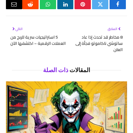
فيسبوك
تويتر
بينتيريست
لينكدإن
واتساب
رديت
البريد
الإلكتر
السابق
التالي
8 مخاطر قد تحدث إذا عاد
5 استراتيجيات سرية للربح من
ساتوشي ناكاموتو فجأة إلى
العملات الرقمية – اكتشفها الآن
العلن
المقالات
ذات الصلة