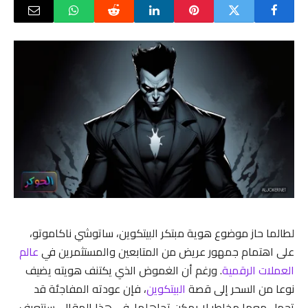
لطالما حاز موضوع هوية مبتكر البيتكوين، ساتوشي ناكاموتو،
على اهتمام جمهور عريض من المتابعين والمستثمرين في
عالم
العملات الرقمية
. ورغم أن الغموض الذي يكتنف هويته يضيف
نوعا من السحر إلى قصة
البيتكوين
، فإن عودته المفاجئة قد
تحمل معها مخاطر لا يمكن تجاهلها. في هذا المقال، سنتعرف