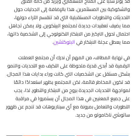
قد يؤثر سلبًا على المناخ الاستثماري ويزيد من حالة القلق
والشكوكية بين المستثمرين. هذا بالإضافة إلى الجدليات حول
التحديثات والتطورات المستقبلية التي قد تنقسم الآراء حولها،
مما يضيف تعقيدات جديدة لمجتمع البيتكوين. ولا يمكن تجاهل
احتمال تحول التركيز من الابتكار التكنولوجي إلى الشخصية ذاتها،
مما يعطل عجلة الابتكار في
البلوكتشين
.
في نهاية المطاف، من المهم أن ندرك أن مجتمع العملات
الرقمية قد أبدى قدرة ملحوظة على التكيف مع التحديات والنمو
بشكل مستقل عن الشخصيات التي كانت وراء بدايات هذا المجال.
قد تكون المخاطر قائمة، لكن المجتمع يظهر استعدادًا دائمًا
لمواجهة التحديات الجديدة بروح من الابتكار والتطور. لذا، يجب
على جميع المعنيين في هذا المجال أن يستمروا في مراقبة
التطورات والتعامل بمرونة مع أي سيناريوهات قد تنجم عن ظهور
ساتوشي ناكاموتو من جديد.