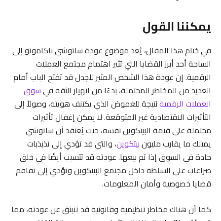
يمكننا القول
في ختام هذا المقال، يُعد موضوع عودة ساتوشي ناكاموتو إلى
الساحة أحد أبرز القضايا التي تثير اهتمام مجتمع العملات
الرقمية. إن عودة هذا الشخص المثير للجدل قد تفتح الباب أمام
العديد من المخاطر المحتملة، بدءًا من انهيار الثقة في
سوق
العملات الرقمية
نتيجة للغموض الذي يكتنف هويته، وصولاً إلى
التأثيرات الاقتصادية غير المتوقعة. لا يمكن إغفال تأثيرات
محتملة على قيمة البيتكوين نفسه، حيث يُعتقد أن ساتوشي
يمتلك ما يقارب مليون
بيتكوين
، والتي قد تؤدي إلى تذبذبات
حادة في السوق إذا تم بيعها. عودته قد تتسبب أيضًا في خلق
صراعات على السلطة داخل مجتمع البيتكوين وتؤدي إلى تفاقم
قضايا خصوصية وأمان المعلومات.
كما أن هناك مخاطر تنظيمية وقانونية قد تنبثق عن عودته، مما