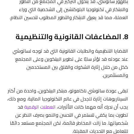
بظهور ساتوشي، قد يتحول التركيز في المجتمع من التطور
والابتكار في تكنولوجيا البلوكتشين إلى الشخصية التي وراء
العملة، مما قد يعيق الابتكار والتطور المطلوب لتحسين النظام.
8. المضاعفات القانونية والتنظيمية
القضايا التنظيمية والطلبات القانونية التي قد توجه لساتوشي
عند عودته قد تؤثر سلبًا على تطوير البيتكوين وعلى المجتمع
ككل من خلال إثارة الشكوك والقلق بين المستخدمين
والمستثمرين.
تبقى عودة ساتوشي ناكاموتو، مبتكر البيتكوين، واحدة من أكثر
السيناريوهات إثارة للجدل في عالم التكنولوجيا المالية. ومع ذلك،
يجب أن ندرك أنه مهما كانت التأثيرات،
العملات الرقمية
قد
تطورت بما يكفي لتستمر في التحسن والنمو بصرف النظر عن
شخصياتها. ما زالت المخاطر قائمة، لكن المجتمع مستعد دائمًا
للتعامل مع التحديات المقبلة.