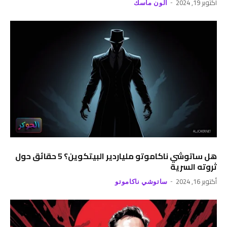
أكتوبر 19, 2024
الون ماسك
هل ساتوشي ناكاموتو ملياردير البيتكوين؟ 5 حقائق حول
ثروته السرية
أكتوبر 16, 2024
ساتوشي ناكاموتو