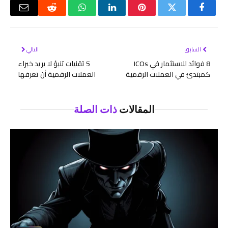
فيسبوك
تويتر
بينتيريست
لينكدإن
واتساب
رديت
البريد
الإلكتر
السابق
التالي
8 فوائد للاستثمار في ICOs
5 تقنيات تنبؤ لا يريد خبراء
كمبتدئ في العملات الرقمية
العملات الرقمية أن تعرفها
المقالات
ذات الصلة