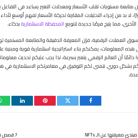
إن متابعة مستويات تقلب الأسعار ومعدلات التغير يساعد في التفاعل
ًا، لا بد من إجراء التحليلات المقارنة لحركة الأسعار لفهم أوسع لأداء
الأخرى، مما يتيح فرصًا جديدة لتنويع
المحفظة الاستثمارية
بذكاء.
سوق العملات الرقمية، فإن المعرفة الدقيقة والمتابعة المستمرة 
على هذه المعلومات، يمكنكم بناء استراتيجية استثمارية قوية ومبنية عل
دائمًا أن العالم الرقمي يتغير بسرعة، لذا يجب عليكم تحديث معلومات
كم بشكل دوري. نتمنى لكم التوفيق في مغامرتكم الاستثمارية في ه
عدة.
فيسبوك
تويتر
بينتيريست
لينكدإن
7 قصص نجاح مذهلة لفنانين NFT