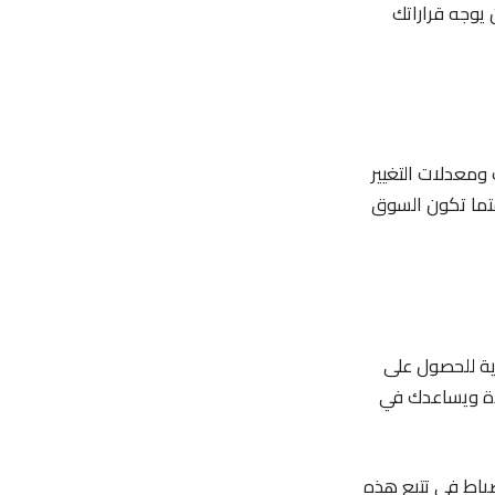
 يوجه قراراتك
 ومعدلات التغيير
قتما تكون السوق
ية للحصول على
دة ويساعدك في
نضباط في تتبع هذه