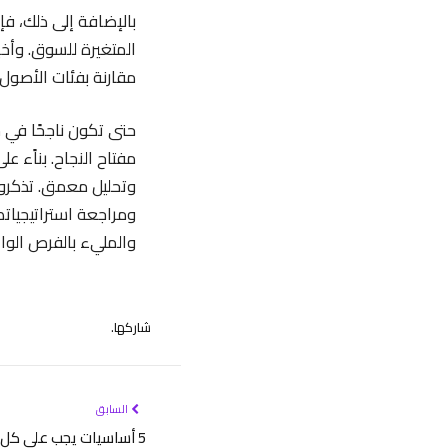
بالإضافة إلى ذلك، ف
المتغيرة للسوق. وأخير
مقارنة بفئات الأصول 
حتى تكون ناجحًا في 
مفتاح النجاح. بناًء 
وتحليل معمق. تذكروا 
ومراجعة استراتيجيات
والمليء بالفرص الوا
شاركها.
السابق
5 أساسيات يجب على كل مبتدئ معرفتها عن الـ NFTs