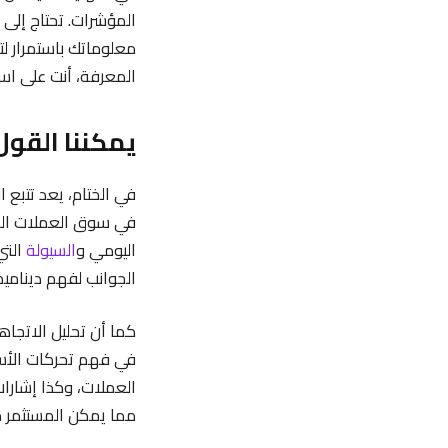
المؤشرات. تحتاج إلى ب
معلوماتك باستمرار ل
المعرفة، أنت على اس
يمكننا القول
في الختام، يعد تتبع ا
في سوق العملات الر
اليومي و
السيولة
التي
الجوانب لفهم دينامي
كما أن تحليل الاتجاها
في فهم تحركات الأس
العملات، وكذا إشارات
مما يمكن المستثمر م