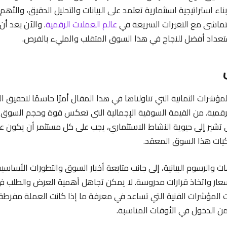
ناء استراتيجية استثمارية تعتمد على البيانات والتحليل الدقيق، والأه
تتماشى مع التغيرات السريعة في
عالم العملات الرقمية
. والآن بعد أ
تعداد أفضل للنجاح في هذا السوق المتقلب والمليء بالفرص.
لمؤشرات الثمانية التي تناولناها في هذا المقال أمرًا حاسمًا لتحقيق ال
قمية. من القيمة السوقية الإجمالية التي تعكس قوة وحجم السوق،
 تشير إلى حيوية النشاط الاستثماري، يجب على كل مستثمر أن يكون عل
كيات هذا السوق المعقد.
ت والرسوم البيانية، إلى جانب متابعة أخبار السوق والتطورات الأساسية، ي
عار واتخاذ قرارات مدروسة. لا يمكن تجاهل أهمية العرض والطلب ف
 المؤشرات الفنية التي تساعد في معرفة ما إذا كانت العملة مفرطة ف
ن الدخول في الأوقات المناسبة.