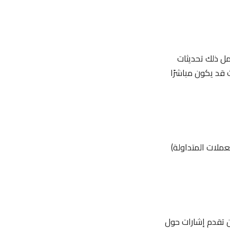
مل ذلك تحديثات
ث قد يكون مباشرًا
ملات المتداولة)
النسبية (RSI) ومتوسطات الحركة السعرية (MA) يمكن أن تقدم إشارات حول