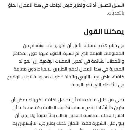
السبيل لتحسين أدائك وتعزيز فرص نجاحك في هذا المجال الملؤ
بالتحديات.
يمكننا القول
في ختام هذه المقالة، نأمل أن تكونوا قد استفدتم من
المعلومات القيمة التي تم تسليط الضوء عليها حول المخاطر
والأخطاء الشائعة في تعدين العملات الرقمية. إن العوائد
المغرية في هذا المجال تدفع الكثيرين للانخراط دون معرفة
كافية، ولكن يجب التروي واتخاذ خطوات مدروسة لتجنب الوقوع
في الأخطاء التي تضر بالربحية.
تجلى من خلال ما قدمناه أن تجاهل تكلفة الكهرباء يمكن أن
يكون كارثياً، لذا يُنصح بحساب تكاليف الطاقة بكفاءة. كما أن
اختيار العملة المناسبة للتعدين يتطلب بحثاً دقيقاً ولا يجب أن
يبنى على الشهرة فقط. الأمان كذلك يعتبر جزءاً لا يُستهان به،