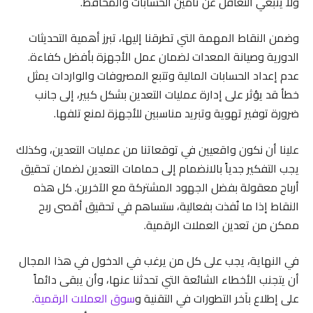
ولا ينبغي التغافل عن تأمين الحسابات والمحافظ.
وضمن النقاط المهمة التي تطرقنا إليها، تبرز أهمية التحديثات
الدورية وصيانة المعدات لضمان عمل الأجهزة بأفضل كفاءة.
عدم إعداد الحسابات المالية وتتبع المصروفات والواردات يمثل
خطأ قد يؤثر على إدارة عمليات التعدين بشكل كبير، إلى جانب
ضرورة توفير تهوية وتبريد مناسبين للأجهزة لمنع تلفها.
علينا أن نكون واقعيين في توقعاتنا من عمليات التعدين، وكذلك
يجب التفكير جدياً بالانضمام إلى حمامات التعدين لضمان تحقيق
أرباح معقولة بفضل الجهود المشتركة مع الآخرين. كل هذه
النقاط إذا ما نُفذت بفعالية، ستساهم في تحقيق أقصى ربح
ممكن من تعدين العملات الرقمية.
في النهاية، يجب على كل من يرغب في الدخول في هذا المجال
أن يتجنب الأخطاء الشائعة التي تحدثنا عنها، وأن يبقى دائماً
على إطلاع بآخر التطورات في التقنية و
سوق العملات الرقمية
.