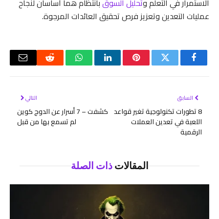
الاستمرار في التعلم و
تحليل السوق
بانتظام هما أساسان لنجاح
عمليات التعدين وتعزيز فرص تحقيق العائدات المرجوة.
فيسبوك
تويتر
بينتيريست
لينكدإن
واتساب
رديت
البريد
الإلكتر
السابق
التالي
8 تطورات تكنولوجية تغير قواعد
كشفت – 7 أسرار عن الدوج كوين
اللعبة في تعدين العملات
لم تسمع بها من قبل
الرقمية
المقالات
ذات الصلة