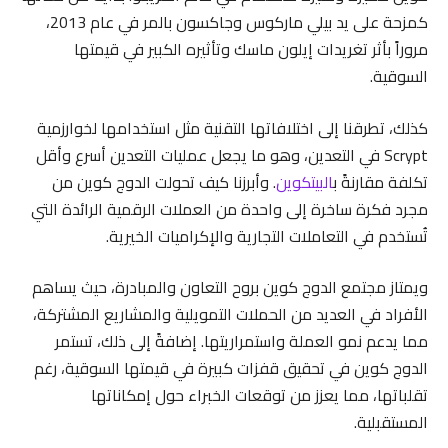
كمزحة على يد بيلي ماركوس وجاكسون بالمر في عام 2013،
مروراً بأثر تغريدات إيلون ماسك وتأثيره الكبير في قيمتها
السوقية.
كذلك، تطرقنا إلى اختلافاتها التقنية مثل استخدامها لخوارزمية
Scrypt في التعدين، وهو ما يجعل عمليات التعدين أسرع وأقل
تكلفة مقارنةً ب
البيتكوين
. وأبرزنا كيف تحولت الدوج كوين من
مجرد فكرة ساخرة إلى واحدة من العملات الرقمية الرائدة التي
تُستخدم في التعاملات التجارية والإكراميات الخيرية.
ويمتاز مجتمع الدوج كوين بروح التعاون والمبادرة، حيث يساهم
الأفراد في العديد من الحملات التمويلية والمشاريع المشتركة،
مما يدعم نمو العملة واستمراريتها. إضافةً إلى ذلك، تستمر
الدوج كوين في تحقيق قفزات كبيرة في قيمتها السوقية، رغم
تقلباتها، مما يعزز من توقعات الخبراء حول إمكاناتها
المستقبلية.