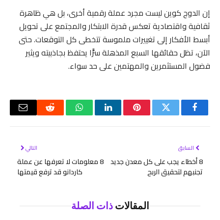
إن الدوج كوين ليست مجرد عملة رقمية أخرى، بل هي ظاهرة
ثقافية واقتصادية تعكس قدرة الابتكار والمجتمع على تحويل
أبسط الأفكار إلى تغييرات ملموسة تتخطى كل التوقعات. حتى
الآن، تظل حقائقها السبع المذهلة سرًّا يحتفظ بجاذبيته ويثير
فضول المستثمرين والمهتمين على حد سواء.
فيسبوك
تويتر
بينتيريست
لينكدإن
واتساب
رديت
البريد
الإلكتر
السابق
التالي
8 أخطاء يجب على كل معدن جديد
8 معلومات لا تعرفها عن عملة
تجنبهم لتحقيق الربح
كاردانو قد ترفع قيمتها
المقالات
ذات الصلة