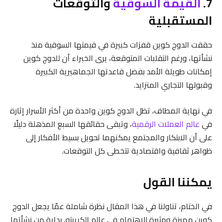
7.
القيمة السوقية
والتوقعات
المستقبلية
حققت الدوج كوين قفزات كبيرة في قيمتها السوقية منذ
نشأتها، ورغم التقلبات المتوقعة، يرى الخبراء أن للدوج كوين
إمكانات طويلة الأمد بفضل قاعدتها الجماهيرية الكبيرة
وقبولها التجاري المتزايد.
في نهاية المطاف، تظل الدوج كوين واحدة من أكثر الأسرار إثارة
في
عالم العملات الرقمية
، وتبقى حقائقها السبع المذهلة دليلًا
على أن الابتكار والمجتمع يمكنهما تحويل بسيط الأفكار إلى
ظواهر ثقافية واقتصادية تتخطى كل التوقعات.
يمكننا القول
في الختام، تناولنا في هذا المقال نظرة شاملة عمّا يجعل الدوج
كوين مميزة ومثيرة للاهتمام في عالم الكريبتو. بداية من نشأتها