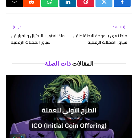
فيسبوك
تويتر
بينتيريست
لينكدإن
واتساب
رديت
البريد
الإلكتر
السابق
التالي
ماذا نعني بـ موجة الاحتفاظ في
ماذا نعني بـ الاحتيال والفرار في
سياق العملات الرقمية
سياق العملات الرقمية
المقالات
ذات الصلة