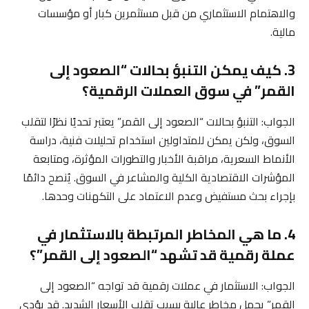
والاهتمام الاستثماري من قبل مستثمرين كبار أو مؤسسات
مالية.
3. كيف يمكن التنبؤ بحالات “الصعود إلى
القمر” في سوق العملات الرقمية؟
الجواب: التنبؤ بحالات “الصعود إلى القمر” يعتبر تحديًا نظرًا لتقلب
السوق، ولكن يمكن للمتداولين استخدام تحليلات فنية، دراسة
الأنماط السعرية، مراقبة الأخبار والتطورات المؤثرة، ومتابعة
المؤشرات الاقتصادية الكلية والمشاعر في السوق. يُنصح دائمًا
بإجراء بحث مستفيض وعدم الاعتماد على التكهنات وحدها.
4. ما هي المخاطر المرتبطة بالاستثمار في
عملة رقمية قد تشهد “الصعود إلى القمر”؟
الجواب: الاستثمار في عملات رقمية قد تواجه “الصعود إلى
القمر” يحمل مخاطر عالية بسبب تقلب الأسعار الشديد. قد يؤدي