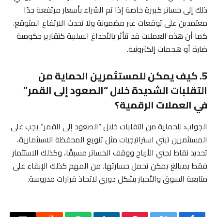
ذلك إلى خسائر كبيرة خاصة إذا تم الشراء بأسعار مرتفعة جدًا
معتمدين على توقعات غير مضمونة ولا تحدث الارتفاع المتوقع.
كما أن هذه العملات قد تتأثر بالأحداغ السلبية كتقارير حكومية
ضارة أو هجمات إلكترونية.
5. كيف يمكن للمستثمرين الحماية من
التقلبات الشديدة خلال “الصعود إلى القمر”
في العملات الرقمية؟
الجواب: للحماية من التقلبات خلال “الصعود إلى القمر” يجب على
المستثمرين تبني استراتيجيات مثل تنويع المحفظة الاستثمارية،
تحديد نقاط لجني الأرباح ووقف الخسائر مسبقًا، وكذلك الاستثمار
فقط بمبالغ يمكن تحمل خسارتها. من المهم كذلك الإبقاء على
متابعة السوق والأخبار بشكل دوري لاتخاذ قرارات مدروسة.