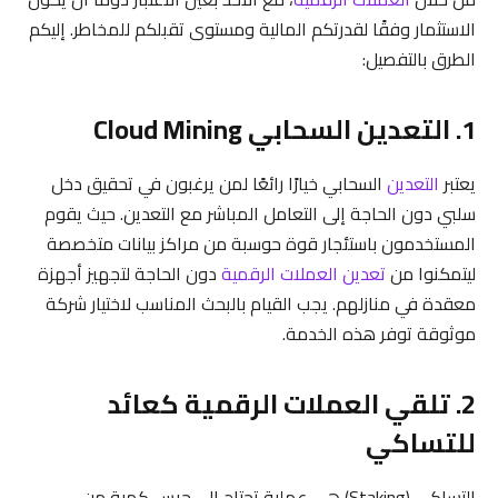
الاستثمار وفقًا لقدرتكم المالية ومستوى تقبلكم للمخاطر. إليكم
الطرق بالتفصيل:
1. التعدين السحابي Cloud Mining
يعتبر
التعدين
السحابي خيارًا رائعًا لمن يرغبون في تحقيق دخل
سلبي دون الحاجة إلى التعامل المباشر مع التعدين. حيث يقوم
المستخدمون باستئجار قوة حوسبة من مراكز بيانات متخصصة
ليتمكنوا من
تعدين العملات الرقمية
دون الحاجة لتجهيز أجهزة
معقدة في منازلهم. يجب القيام بالبحث المناسب لاختيار شركة
موثوقة توفر هذه الخدمة.
2. تلقي العملات الرقمية كعائد
للتساكي
التساكي (Staking) هي عملية تحتاج إلى حبس كمية من