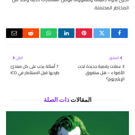
المخاطر المحتملة.
فيسبوك
تويتر
بينتيريست
لينكدإن
واتساب
رديت
البريد
الإلكتر
السابق
التالي
3 عملات رقمية جديدة تحت
7 أسئلة يجب على كل مبتدئ
الأضواء – هل ستفوق
طرحها قبل الاستثمار في ICO
الإيثيريوم؟
المقالات
ذات الصلة