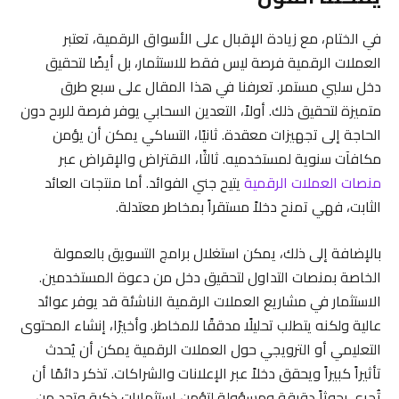
في الختام، مع زيادة الإقبال على الأسواق الرقمية، تعتبر
العملات الرقمية فرصة ليس فقط للاستثمار، بل أيضًا لتحقيق
دخل سلبي مستمر. تعرفنا في هذا المقال على سبع طرق
متميزة لتحقيق ذلك. أولاً، التعدين السحابي يوفر فرصة للربح دون
الحاجة إلى تجهيزات معقدة. ثانيًا، التساكي يمكن أن يؤمن
مكافآت سنوية لمستخدميه. ثالثًا، الاقتراض والإقراض عبر
منصات العملات الرقمية
يتيح جني الفوائد. أما منتجات العائد
الثابت، فهي تمنح دخلاً مستقراً بمخاطر معتدلة.
بالإضافة إلى ذلك، يمكن استغلال برامج التسويق بالعمولة
الخاصة بمنصات التداول لتحقيق دخل من دعوة المستخدمين.
الاستثمار في مشاريع العملات الرقمية الناشئة قد يوفر عوائد
عالية ولكنه يتطلب تحليلًا مدققًا للمخاطر. وأخيرًا، إنشاء المحتوى
التعليمي أو الترويجي حول العملات الرقمية يمكن أن يُحدث
تأثيراً كبيراً ويحقق دخلاً عبر الإعلانات والشراكات. تذكر دائمًا أن
تُجرى بحوثاً دقيقة ومسؤولة لتؤمن استثمارات ذكية وتحد من