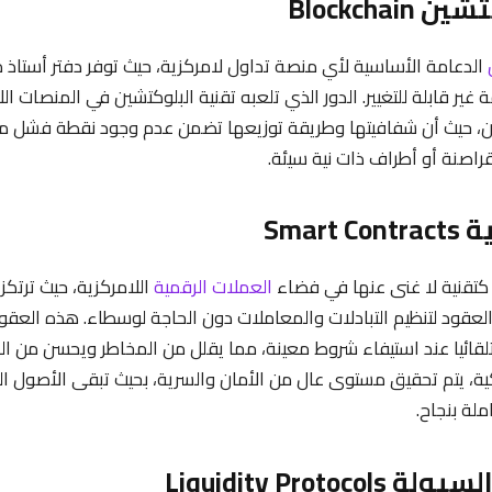
Blockchai
الدعامة الأساسية لأي منصة تداول لامركزية، حيث توفر دفتر أستاذ
غير قابلة للتغيير. الدور الذي تلعبه تقنية البلوكتشين في المنصات الل
ين، حيث أن شفافيتها وطريقة توزيعها تضمن عدم وجود نقطة فشل م
راصنة أو أطراف ذات نية سيئة.
Smart
تقنية لا غنى عنها في فضاء
العملات الرقمية
اللامركزية، حيث ترتكز ا
العقود لتنظيم التبادلات والمعاملات دون الحاجة لوسطاء. هذه العقو
لقائيا عند استيفاء شروط معينة، مما يقلل من المخاطر ويحسن من ا
ية، يتم تحقيق مستوى عال من الأمان والسرية، بحيث تبقى الأصول 
ملة بنجاح.
Liquidity Proto