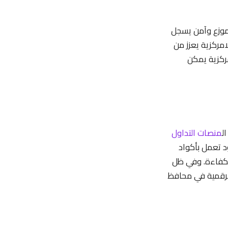
 موزع وآمن يسجل
امركزية يعزز من
ركزية يمكن
ل
منصات التداول
د تعمل بأكواد
لكفاءة. وفي ظل
الرقمية في محافظ