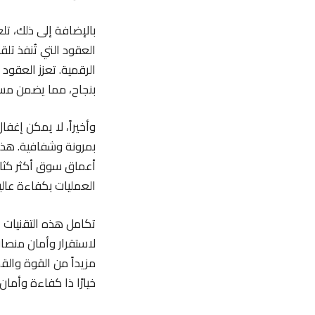
بالإضافة إلى ذلك، تل
العقود التي تُنفذ تلق
الرقمية. تعزز العقود
بنجاح، مما يضمن مست
وأخيراً، لا يمكن إغ
بمرونة وشفافية. هذه
أعماق سوق أكثر كثاف
العمليات بكفاءة عالية
تكامل هذه التقنيات ا
لاستقرار وأمان منصات
مزيداً من القوة والق
خيارًا ذا كفاءة وأما