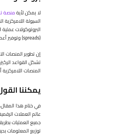
لا يمكن لأية
منصة تد
السيولة اللامركزية 
البروتوكولات عملية ا
(spreads) وتوفير أعماق سوق أكثر كثافة، مما يمنح المتداولين قدرة أكبر على تنفيذ عملياتهم بكفاءة.
إن تطوير المنصات الت
تشكل القواعد الركيزة
المنصات اللامركزية أ
يمكننا القول
في ختام هذا المقال، 
عالم العملات الرقمية
جميع العمليات بطريقة
توزيع المعلومات بحيث