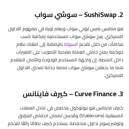
2. SushiSwap – سوشي سواب
هو منافس شرس ليوني سواب ويعتبر ثورة في مفهوم التداول
اللامركزي. يتيح سوشي سواب لمستخدميه إمكانية كسب
مكافآت من خلال تقديم
السيولة
بالإضافة إلى امتلاك نظام
حوكمة يمنح حاملي العملة صلاحية التصويت على التغييرات
داخل المنصة. إن واجهة المستخدم الودودة والأمان المتقدم
هما ما يجعلان سوشي سواب منصة جذابة لمحبي التداول
اللامركزي.
3. Curve Finance – كيرف فاينانس
كيرف فاينانس هو بروتوكول يتخصص في تبادل العملات
المستقرة (Stablecoins) ومُحسن لضمان انخفاض الانزلاق
وتوفير رسوم تداول منخفضة. يستخدم كيرف نظامًا رائعًا للتحكم