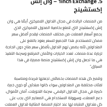
5. 1inch Exchange – وان إنش
إكستشينج
من المنصات الرائدة في مجال التداول اللامركزي أيضًا هي وان
إنش إكستشينج التي تتمتع بخاصية المحول اللامركزي الذي
يجمع أسعار العملات من مختلف المنصات ليقدم أفضل سعر
ممكن للمستخدم. هذا التجميع للسعر يعود بالنفع على
المتداولين لأنه يضمن لهم التداول بأفضل سعر متاح دون الحاجة
لزيارة عدة منصات. تعدد الخيارات والأمان المرتفع وسرعة التنفيذ
هي ما تجعل وان إنش إكستشينج منصة مميزة في هذا
السياق.”
وتتميز كل هذه المنصات بخصائص تجعلها فريدة ومناسبة
لفئات مختلفة من المتداولين سواء كانوا مبتدئين أو ذوي خبرة
كبيرة في مجال التداول الرقمي. سرعة التحويلات، أمان الأموال،
دعم العملاء، وسهولة الاستخدام هي المعايير التي يجب على
كل متداول الانتباه لها عند اختيار المنصة المثالية لتداول العملات