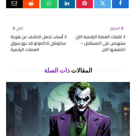
فيسبوك
تويتر
بينتيريست
لينكدإن
واتساب
رديت
البريد
الإلكتر
السابق
التالي
3 تقنيات العملة الرقمية التي
3 أسباب تجعل الكشف عن هوية
ستهيمن على المستقبل –
ساتوشي ناكاموتو قد يهز سوق
اكتشفها الآن
العملات الرقمية
المقالات
ذات الصلة