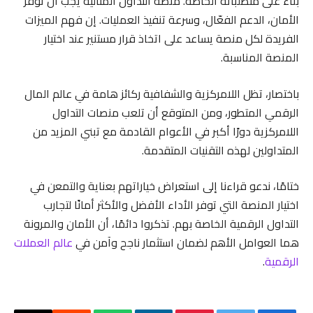
بناءً على متطلباته الخاصة. منصة التداول المثالية يجب أن توفر
الأمان، الدعم الفعّال، وسرعة تنفيذ العمليات. إن فهم الميزات
الفريدة لكل منصة يساعد على اتخاذ قرار مستنير عند اختيار
المنصة المناسبة.
باختصار، تظل اللامركزية والشفافية ركائز هامة في عالم المال
الرقمي المتطور، ومن المتوقع أن تلعب منصات التداول
اللامركزية دورًا أكبر في الأعوام القادمة مع تبني المزيد من
المتداولين لهذه التقنيات المتقدمة.
ختامًا، ندعو قراءنا إلى استعراض خياراتهم بعناية والتمعن في
اختيار المنصة التي توفر الأداء الأفضل والأكثر أمانًا لتجارب
التداول الرقمية الخاصة بهم. تذكروا دائمًا، أن الأمان والمرونة
هما العوامل الأهم لضمان استثمار ناجح وآمن في
عالم العملات
الرقمية
.