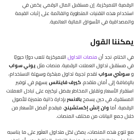
الرقمية اللامركزية. إن مستقبل المال الرقمي يكمن في
استخدام هذه التقنيات المتطورة والقائمة على إثبات القيمة
والمصداقية في الأسواق المالية العالمية.
يمكننا القول
في الختام، نجد أن
منصات التداول
اللامركزية تلعب دورًا حيويًا
في مستقبل تداول العملات الرقمية. منصات مثل
يوني سواب
و
سوشي سواب
تقدم تجربة تداول مبتكرة وسهلة الاستخدام،
بالإضافة إلى أمان متقدم.
كيرف فاينانس
يسهم في توفير
استقرار الأسعار وتقليل المخاطر بفضل تركيزه على تبادل العملات
المستقرة، في حين يسمح
بالانسر
بإدارة ذاتية متميزة للأصول
الرقمية. أما
وان إنش إكستشينج
، فيقدم أفضل الأسعار من
خلال جمع البيانات من مختلف المنصات.
مع تنوع هذه المنصات، يمكن لكل متداول العثور على ما يناسبه