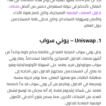
المقال، نأخذكم في جولة لاستعراض خمس من أفضل
منصات
تداول العملات الرقمية
اللامركزية، والتي تتميز بقوة الأداء
والأمان وسهولة الاستخدام، والتي تحظى بثقة المستخدمين
حول العالم.
1. Uniswap – يوني سواب
يحتل يوني سواب المرتبة العليا في قائمتنا بحكم كونه واحداً من
أشهر منصات التداول اللامركزي وأكثرها استخداماً. يمتاز يوني
سواب ببروتوكول فريد يعتمد على السيولة الأوتوماتيكية وهو
ما يعني أن المستخدمين يمكنهم التداول دون الحاجة إلى
مطابقة الطلبات مع بعضها البعض، مما يوفر تجربة سلسة
وسريعة في التداول. وبالرغم من أن يوني سواب قد بدأ كمنصة
تعتمد على شبكة إيثيريوم فقط، إلا أنه سرعان ما توسع ليشمل
العديد من الشبكات الأخرى، مما يسمح بتنوع أكبر في الأصول
الرقمية المتاحة للتداول.