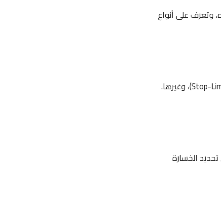
، وتعرف على أنواع
تقدم بينانس خيارات متعددة للتداول مثل السوق (Market)، الحد الأعلى (Limit)، الإيقاف (Stop-Limit)، وغيرها.
تحديد الخسارة