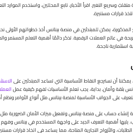
متقلبٌ وسريع التغير. اقرأ الأخبار، تابع المحللين، واستخدم الموارد الت
تتخذ قرارات مستنيرة.
ع المذكورة، يمكن للمبتدئين في منصة بينانس أخذ خطواتهم الأولى نح
ربحة في عالم العملات الرقمية. تذكر دائمًا أهمية التعلم المستمر وال
ة استثمارية ناجحة.
يمكننا أن نسترجع النقاط الأساسية التي تساعد المبتدئين على
الاستث
انس بثقة وأمان. بداية، يجب تعلم الأساسيات لفهم كيفية عمل
العملا
لتعرف على الجوانب الأساسية لمنصة بينانس مثل أنواع الأوامر ونظم أ
 إنشاء حساب على منصة بينانس وتفعيل ميزات الأمان الضرورية مثل ال
 يليها أهمية التعرف الجيد على واجهة المستخدم في بينانس وفهم
الطلبات، والأزواج التجارية المتاحة، مما يساعد في اتخاذ قرارات مستنير