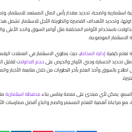
يجية استثمارية واضحة، تحديد مقدار رأس المال المستعد للاستثمار، وت
ولها، وتحديد الأهداف القصيرة والطويلة الأجل للاستثمار. تشمل هذه ا
تداولات باستخدام الأوامر المختلفة مثل أوامر السوق والحد الأعلى وال
 الاستثمار الموضوعة.
 تعلم كيفية
إدارة المخاطر
، حيث ينطوي الاستثمار في العملات الرقمي
ثل تحديد الخسارة وجني الأرباح والحرص على
حجم التداول
ات لتقليل ا
لى اطلاع بالسوق وأخذ العلم بأخر التطورات من خلال متابعة الأخبار والمح
يرة.
السبع، يمكن لأي مبتدئ على منصة بينانس بناء
محفظة استثمارية
متو
، مع مراعاة أهمية التعلم المستمر والصبر واتباع أفضل ممارسات الأ