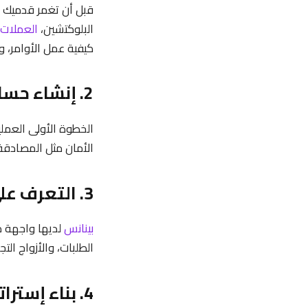
قبل أن تغمر قدميك
البلوكتشين،
العملات ا
كيفية عمل الأوامر، و
2. إنشاء حساب على منصة بينانس
الخطوة الأولى العمل
الأمان مثل المصادقة الثنائية (2FA)
3. التعرف على واجهة المستخدم
بينانس
لديها واجهة مس
الطلبات، والأزواج ال
4. بناء إستراتيجية استثمارية