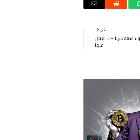
واتساب
رديت
البريد
الإلكتروني
التالي
اء عملة شيبا – لا تغفل
عنها