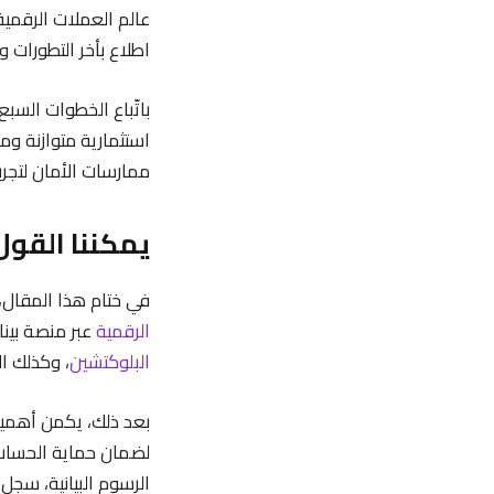
عالم العملات الرقمية 
اطلاع بأخر التطورات و
باتّباع الخطوات السب
استثمارية متوازنة وم
ممارسات الأمان لتجرب
يمكننا القول
في ختام هذا المقال، 
الرقمية
عبر منصة بين
البلوكتشين
، وكذلك ا
بعد ذلك، يكمن أهمية
لضمان حماية الحساب.
الرسوم البيانية، سجل 